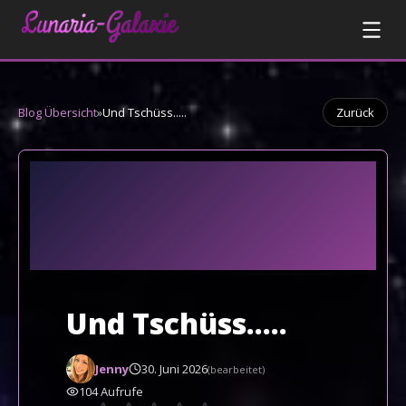
Blog Übersicht
»
Und Tschüss.....
Zurück
Und Tschüss.....
Jenny
30. Juni 2026
(bearbeitet)
104
Aufrufe