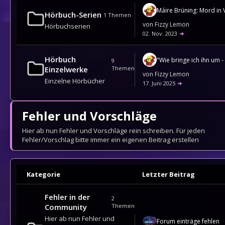
Máire Brüning: Mord in
Hörbuch-Serien
1
Themen
von
Fizzy Lemon
Hörbuchserien
02. Nov. 2023
➔
Hörbuch
9
Einzelwerke
Themen
von
Fizzy Lemon
Einzelne Hörbücher
17. Juni 2025
➔
Fehler und Vorschläge
Hier ab nun Fehler und Vorschläge rein schreiben. Für jeden
Fehler/Vorschlag bitte immer ein eigenen Beitrag erstellen
Kategorie
Letzter Beitrag
Fehler in der
2
Community
Themen
Hier ab nun Fehler und
Forum einträge fehlen