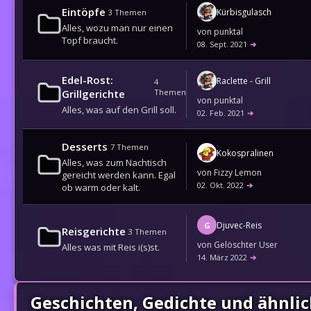
Eintöpfe
Kürbisgulasch
3
Themen
Alles, wozu man nur einen
von
punktal
Topf braucht.
08. Sept. 2021
➔
Edel-Rost:
Raclette - Grill
4
Grillgerichte
Themen
von
punktal
Alles, was auf den Grill soll.
02. Feb. 2021
➔
Desserts
7
Themen
Kokospralinen
Alles, was zum Nachtisch
von
Fizzy Lemon
gereicht werden kann. Egal
02. Okt. 2022
➔
ob warm oder kalt.
Djuvec-Reis
G
Reisgerichte
3
Themen
von
Gelöschter User
Alles was mit Reis i(s)st.
14. März 2022
➔
Geschichten, Gedichte und ähnli