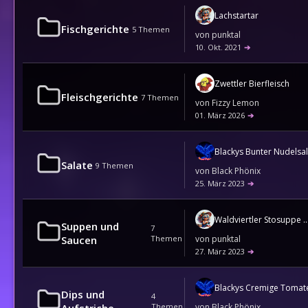
Lachstartar
Fischgerichte
5
Themen
von
punktal
10. Okt. 2021
➔
Zwettler Bierfleisch
Fleischgerichte
7
Themen
von
Fizzy Lemon
01. März 2026
➔
Blackys Bunter Nudelsal
Salate
9
Themen
von
Black Phönix
25. März 2023
➔
Waldviertler Stosuppe ..
Suppen und
7
Saucen
Themen
von
punktal
27. März 2023
➔
Dips und
4
Themen
von
Black Phönix