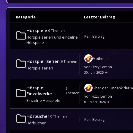
Kategorie
Letzter Beitrag
Hörspiele
0
Themen
Kein Beitrag
Hörspielserien und einzelne
Hörspiele
Mothman
Hörspiel-Serien
6
Themen
von
Fizzy Lemon
Hörspielserien
30. Juni 2025
➔
Hörspiel
Über den Undank der W
6
Einzelwerke
Themen
von
Fizzy Lemon
Einzelne Hörspiele
01. März 2026
➔
Hörbücher
0
Themen
Kein Beitrag
Hörbücher