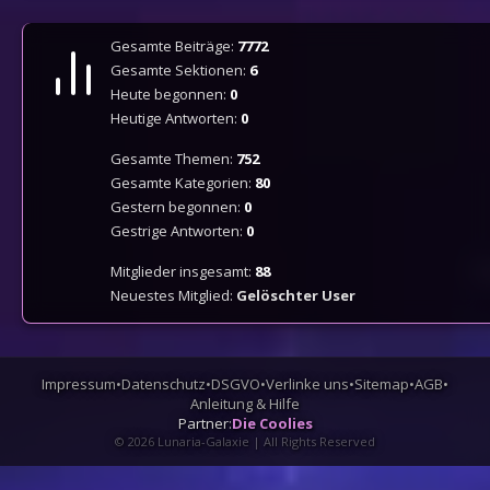
Gesamte Beiträge:
7772
Gesamte Sektionen:
6
Heute begonnen:
0
Heutige Antworten:
0
Gesamte Themen:
752
Gesamte Kategorien:
80
Gestern begonnen:
0
Gestrige Antworten:
0
Mitglieder insgesamt:
88
Neuestes Mitglied:
Gelöschter User
Impressum
•
Datenschutz
•
DSGVO
•
Verlinke uns
•
Sitemap
•
AGB
•
Anleitung & Hilfe
Partner:
Die Coolies
©
2026
Lunaria-Galaxie | All Rights Reserved