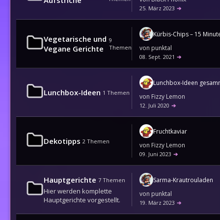
Aufstriche
25. März 2023
➔
Kürbis-Chips – 15 Minut
Vegetarische und
9
Vegane Gerichte
Themen
von
punktal
08. Sept. 2021
➔
Lunchbox-Ideen
1
Themen
von
Fizzy Lemon
12. Juli 2020
➔
Fruchtkaviar
Dekotipps
2
Themen
von
Fizzy Lemon
09. Juni 2023
➔
Hauptgerichte
Sarma-Krautrouladen
7
Themen
Hier werden komplette
von
punktal
Hauptgerichte vorgestellt.
19. März 2023
➔