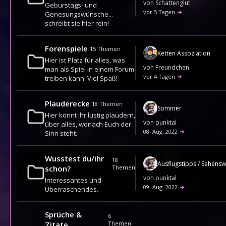
von
Schattenglut
Geburstags- und
vor 5 Tagen
➔
Genesungswünsche...
schreibt sie hier rein!
Forenspiele
15
Themen
Ketten Assoziation
Hier ist Platz für alles, was
von
Freundchen
man als Spiel in einem Forum
vor 4 Tagen
➔
treiben kann. Viel Spaß!
Plauderecke
18
Themen
Sommer
Hier könnt ihr lustig plaudern,
von
punktal
über alles, wonach Euch der
08. Aug. 2022
➔
Sinn steht.
Wusstest du/ihr
18
schon?
Themen
von
punktal
Interessantes und
09. Aug. 2022
➔
Überraschendes.
Sprüche &
6
Zitate
Themen