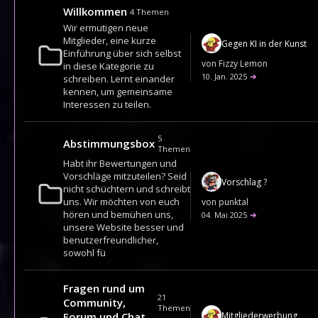
Willkommen
4
Themen
Wir ermutigen neue
Mitglieder, eine kurze
Gegen KI in der Kunst
Einführung über sich selbst
von
Fizzy Lemon
in diese Kategorie zu
10. Jan. 2025
➔
schreiben. Lernt einander
kennen, um gemeinsame
Interessen zu teilen.
5
Abstimmungsbox
Themen
Habt ihr Bewertungen und
Vorschläge mitzuteilen? Seid
Vorschlag ?
nicht schüchtern und schreibt
uns. Wir möchten von euch
von
punktal
hören und bemühen uns,
04. Mai 2025
➔
unsere Website besser und
benutzerfreundlicher,
sowohl fü
Fragen rund um
21
Community,
Themen
Mitgliederwerbung
Forum und Chat