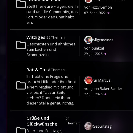
Stellt hier eure Fragen, die ihr
von
Fizzy Lemon
rund um die Community, das
07. Sept. 2022
➔
Forum oder den Chat habt
ein.
Witziges
35
Themen
Allgemeines
Geschichten und ähnliches
von
punktal
zum Lachen und
29. Juli 2025
➔
Schmunzeln.
Rat & Tat
8
Themen
Ihr habt eine Frage und
für Marcus
braucht Hilfe oder ihr könnt
einem Mitglied mit Rat und
von
John Baker Sander
vielleicht Tat zur Seite
22. Juli 2026
➔
stehen? Dann seid ihr an
dieser Stelle genau richtig.
Grüße und
22
Glückwünsche
Themen
Geburtstag
Feier- und Festtage,