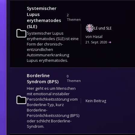
Systemischer
Lupus
2
erythematodes
Themen
(SLE)
LE und SLE
Systemischer Lupus
von
Hasal
erythematodes (SLE) ist eine
21. Sept. 2020
➔
Form der chronisch-
entzündlichen
Autoimmunerkrankung
Lupus erythematodes.
Borderline
0
Syndrom (BPS)
Themen
Hier geht es um Menschen
mit emotional instabiler
Persönlichkeitsstörung vom
Kein Beitrag
Borderline-Typ, kurz
Borderline-
Persönlichkeitsstörung (BPS)
oder schlicht Borderline-
Syndrom.