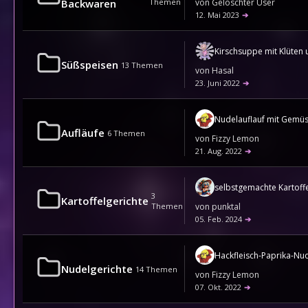
Backwaren
Themen
von
Gelöschter User
12. Mai 2023
➔
Süßspeisen
13
Themen
von
Hasal
23. Juni 2022
➔
Nudelauflauf mit Gemü
Aufläufe
6
Themen
von
Fizzy Lemon
21. Aug. 2022
➔
3
Kartoffelgerichte
Themen
von
punktal
05. Feb. 2024
➔
Nudelgerichte
14
Themen
von
Fizzy Lemon
07. Okt. 2022
➔