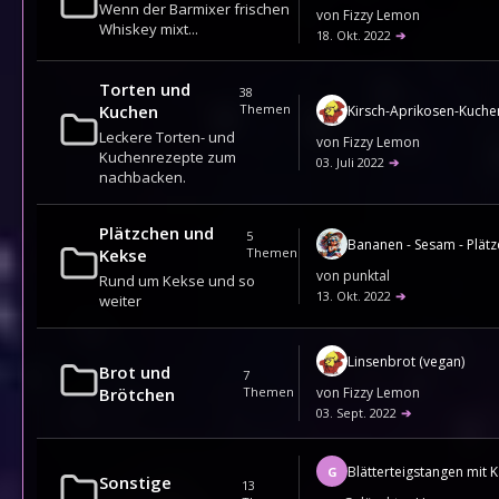
Wenn der Barmixer frischen
von
Fizzy Lemon
Whiskey mixt...
18. Okt. 2022
➔
Torten und
38
Kuchen
Themen
Kirsch-Aprikosen-Kuche
Leckere Torten- und
von
Fizzy Lemon
Kuchenrezepte zum
03. Juli 2022
➔
nachbacken.
Plätzchen und
5
Bananen - Sesam - Plät
Kekse
Themen
von
punktal
Rund um Kekse und so
13. Okt. 2022
➔
weiter
Linsenbrot (vegan)
Brot und
7
Brötchen
Themen
von
Fizzy Lemon
03. Sept. 2022
➔
G
Sonstige
13