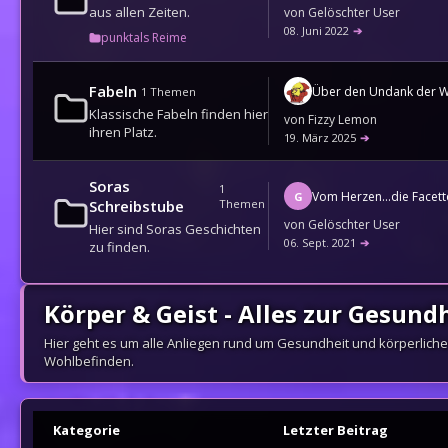
aus allen Zeiten.
von
Gelöschter User
08. Juni 2022
➔
punktals Reime
Fabeln
Über den Undank der W
1
Themen
Klassische Fabeln finden hier
von
Fizzy Lemon
ihren Platz.
19. März 2025
➔
Soras
1
G
Schreibstube
Themen
von
Gelöschter User
Hier sind Soras Geschichten
06. Sept. 2021
➔
zu finden.
Körper & Geist - Alles zur Gesund
Hier geht es um alle Anliegen rund um Gesundheit und körperlich
Wohlbefinden.
Kategorie
Letzter Beitrag