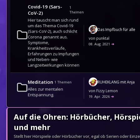
Covid-19 (Sars-
1
CoV-2)
Themen
Hier tauscht man sich rund
um das Thema Covid-19
Das Impfbuch für alle
(Sars-CoV-2), auch schlicht
Corona genannt aus.
von
punktal
Symptome,
08. Aug. 2021
➔
Krankheitsverläufe,
Erfahrungen zu Impfungen
und Neben- wie
Langzeitwirkungen können
Meditation
RUHEKLANG mit Anja
1
Themen
Alles zur mentalen
von
Fizzy Lemon
Entspannung.
19. Apr. 2026
➔
Auf die Ohren: Hörbücher, Hörspi
und mehr
Stellt hier Hörspiele oder Hörbücher vor, egal ob Serien oder Einz