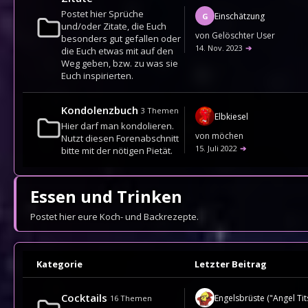
Postet hier Sprüche
Einschätzung
G
und/oder Zitate, die Euch
von
Gelöschter User
besonders gut gefallen oder
14. Nov. 2023
➔
die Euch etwas mit auf den
Weg geben, bzw. zu was sie
Euch inspirierten.
Kondolenzbuch
3
Themen
Elbkiesel
Hier darf man kondolieren.
von
möchen
Nutzt diesen Forenabschnitt
15. Juli 2022
➔
bitte mit der nötigen Pietät.
Essen und Trinken
Postet hier eure Koch- und Backrezepte.
Kategorie
Letzter Beitrag
Cocktails
Engelsbrüste ("Angel Tit
16
Themen