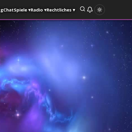
og
Chat
Spiele
▾
Radio
▾
Rechtliches
▾